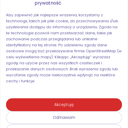
prywatność
Organizator:
Aby zapewnić jak najlepsze wrażenia, korzystamy z
technologii, takich jak pliki cookie, do przechowywania i/lub
Sekcja Naukowa Psychoterapii Polskiego
uzyskiwania dostępu do informacji o urządzeniu. Zgoda na
Towarzystwa Psychiatrycznego
te technologie pozwoli nam przetwarzać dane, takie jak
ul. Sobieskiego 9, 02-957 Warszawa
zachowanie podczas przeglądania lub unikalne
KRS: 0000017690, NIP: 5261031634, REGON: 000810443
identyfikatory na tej stronie. Po udzieleniu zgody dane
osobowe mogą być przekazywane firmie OpenStreetMap (w
Kontakt:
celu wyświetlenia mapy). Klikając „Akceptuję” wyrażasz
zgodę na użycie przez nas wszystkich ciasteczek i
przekazanie danych osobowych. Brak wyrażenia zgody lub
kontakt@konferencjasuperwizorow.pl
wycofanie zgody może niekorzystnie wpłynąć na niektóre
cechy i funkcje.
Akceptuję
© 2024 Sekcja Naukowa Psychoterapii Polskiego
Towarzystwa Psychiatrycznego
Polityka prywatności
Odmawiam
Projekt i realizacja: